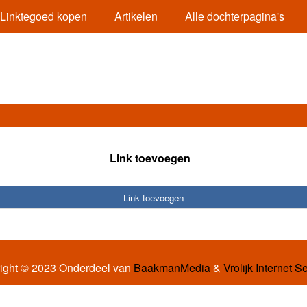
Linktegoed kopen
Artikelen
Alle dochterpagina's
Link toevoegen
Link toevoegen
ight © 2023 Onderdeel van
BaakmanMedia
&
Vrolijk Internet S